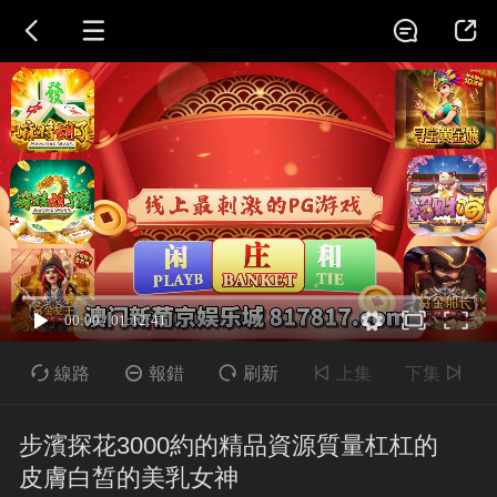





線路

報錯

刷新

上集
下集

步濱探花3000約的精品資源質量杠杠的
皮膚白皙的美乳女神