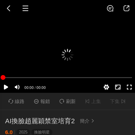





線路

報錯

刷新

上集
下集

AI換臉趙麗穎禁室培育2
簡介

6.0
2025
換臉明星