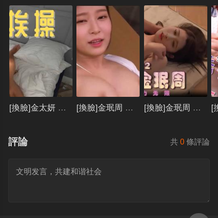
[換臉]金太妍 無碼挨操..
[換臉]金珉周 辦公桌上給上司幹..
[換臉]金珉周 與體育老師騷勁十足..
評論
共
0
條評論