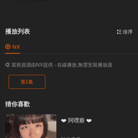
播放列表

排序

NX

當前資源由NX提供 - 在線播放,無需安裝播放器
第1集
猜你喜歡
❤️ 阿嘿爺 ❤️