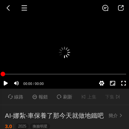





線路

報錯

刷新

上集
下集

AI-娜紮-車保養了那今天就做地鐵吧
簡介

3.0
2025
換臉明星