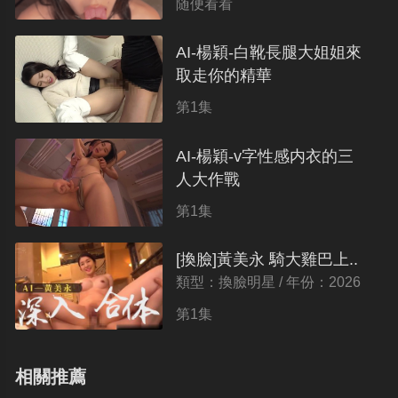
随便看看
AI-楊穎-白靴長腿大姐姐來
取走你的精華
類型：換臉明星 / 年份：2026
第1集
AI-楊穎-v字性感内衣的三
人大作戰
類型：換臉明星 / 年份：2026
第1集
[換臉]黃美永 騎大雞巴上..
類型：換臉明星 / 年份：2026
第1集
相關推薦