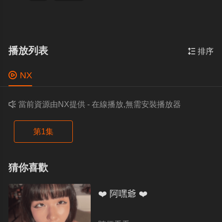
播放列表

排序

NX

當前資源由NX提供 - 在線播放,無需安裝播放器
第1集
猜你喜歡
❤️ 阿嘿爺 ❤️