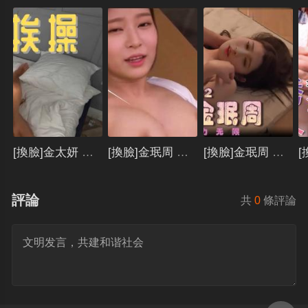
[換臉]金太妍 無碼挨操..
[換臉]金珉周 辦公桌上給上司幹..
[換臉]金珉周 與體育老師騷勁十足..
評論
共
0
條評論