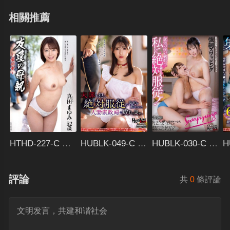
一花
相關推薦
HTHD-227-C 友達の母親～最終章～
HUBLK-049-C 大罪を犯し、絶対服従の契約を結ばされた人妻家政婦の成れの果て…
HUBLK-030-C 超気の弱い義姉は私に絶対服従！私には大っ嫌いな義姉がいます。だからいつもいじめてます！義
評論
共
0
條評論