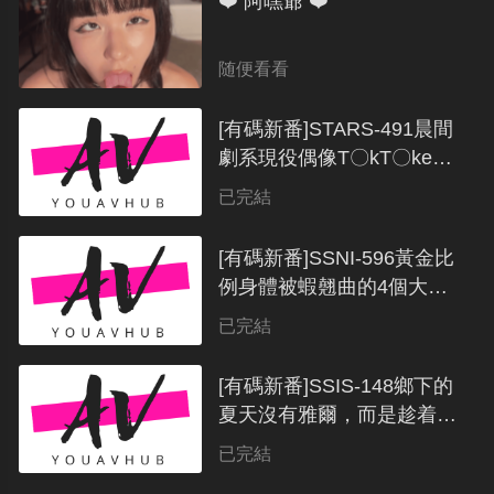
❤️ 阿嘿爺 ❤️
随便看看
[有碼新番]STARS-491晨間
劇系現役偶像T〇kT〇ker
西元小米用小嘴拼命舔蛋、
類型：日本倫理 / 年份：0
已完結
肉棒、屁眼，總共9發~顔
射！ 時尚偶像爆誕！ #墨
[有碼新番]SSNI-596黃金比
時挂在臉上西元明沙
例身體被蝦翹曲的4個大屁
股燒焦，突然中毒的星宮一
類型：日本倫理 / 年份：0
已完結
花
[有碼新番]SSIS-148鄉下的
夏天沒有雅爾，而是趁着隔
壁美女太太的誘惑，每天一
類型：日本倫理 / 年份：0
已完結
動不動汗流浃背的交配星宮