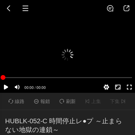





線路

報錯

刷新

上集
下集

HUBLK-052-C 時間停止レ●プ ～止まら
ない地獄の連鎖～