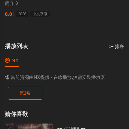
簡介

6.0
2026
中文字幕
播放列表

排序

NX

當前資源由NX提供 - 在線播放,無需安裝播放器
第1集
猜你喜歡